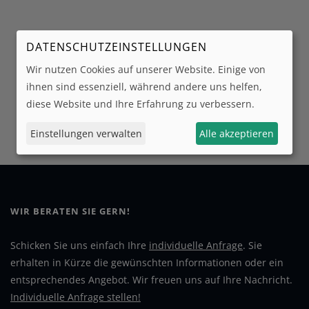
DATENSCHUTZEINSTELLUNGEN
Wir nutzen Cookies auf unserer Website. Einige von
ihnen sind essenziell, während andere uns helfen,
diese Website und Ihre Erfahrung zu verbessern.
Einstellungen verwalten
Alle akzeptieren
WIR BERATEN SIE GERN!
Schicken Sie uns einfach Ihre
individuelle Anfrage
. Sie
erhalten in Kürze die gewünschten Informationen oder ein
entsprechendes Angebot. Wir freuen uns auf Ihre Nachricht.
Individuelle Anfrage stellen!