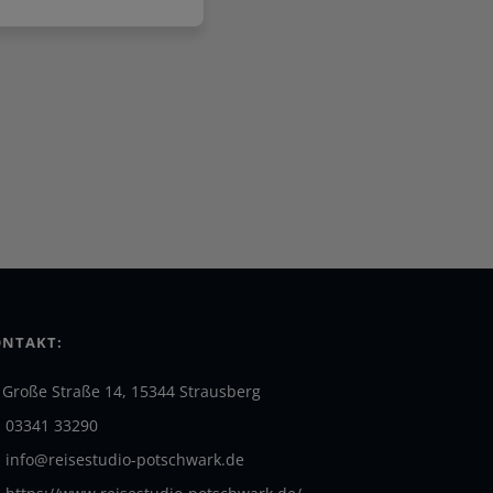
NTAKT:
Große Straße 14, 15344 Strausberg
03341 33290
info@reisestudio-potschwark.de